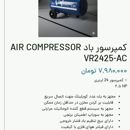
كمپرسور باد AIR COMPRESSOR
VR2425-AC
۷,۹۸۰,۰۰۰ تومان
> كمپرسور 24 ليترى
HP ٢.٥
مجهز به يك عدد كويلينكً جهت اتصال سريع
قابليت ير كردن مخزن در حداقل زمان ممكن
مجهز به سيستم قطع كننده اتوماتيك حرارتى
مجهز به سوياپ اطمينان برنجى
داراى بيج تنظيم باد فشار خروجى
داراى فيلتر هواى فلزى با كيفيت